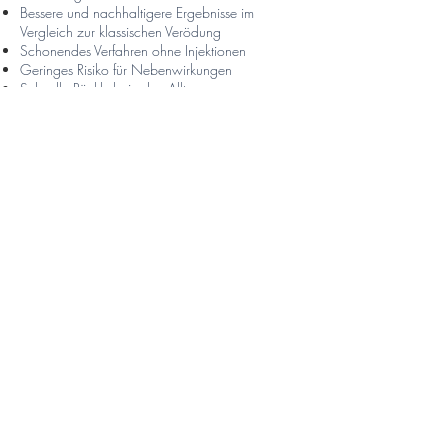
Bessere und nachhaltigere Ergebnisse im
Vergleich zur klassischen Verödung
Schonendes Verfahren ohne Injektionen
Geringes Risiko für Nebenwirkungen
Schnelle Rückkehr in den Alltag
Sehr präzise Behandlung auch feiner Gefäße
Was muss beachtet werden?
Nach der Behandlung sollte direkte
Sonneneinstrahlung vermieden werden
Ein konsequenter Sonnenschutz (SPF 50)
wird empfohlen
Leichte Rötungen sind möglich und klingen
meist innerhalb kurzer Zeit ab
Wir beraten Sie ausführlich zur optimalen
Behandlung Ihrer Besenreiser.
imprint
privacy