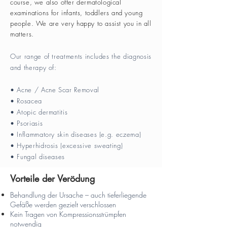
course, we also offer dermatological
examinations for infants, toddlers and young
people. We are very happy to assist you in all
matters.
Our range of treatments includes the diagnosis
and therapy of:
• Acne / Acne Scar Removal
• Rosacea
• Atopic dermatitis
• Psoriasis
• Inflammatory skin diseases (e.g. eczema)
• Hyperhidrosis (excessive sweating)
• Fungal diseases
Vorteile der Verödung
Behandlung der Ursache – auch tieferliegende
Gefäße werden gezielt verschlossen
Kein Tragen von Kompressionsstrümpfen
notwendig